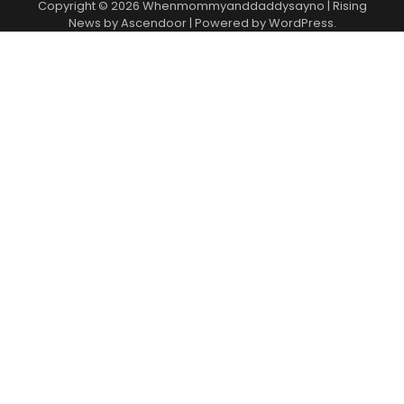
Copyright © 2026
Whenmommyanddaddysayno
| Rising
News by
Ascendoor
| Powered by
WordPress
.