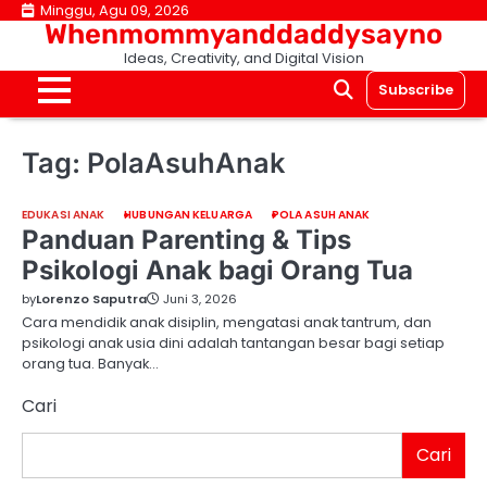
Skip
Minggu, Agu 09, 2026
Whenmommyanddaddysayno
to
Ideas, Creativity, and Digital Vision
content
Subscribe
Tag:
PolaAsuhAnak
EDUKASI ANAK
HUBUNGAN KELUARGA
POLA ASUH ANAK
Panduan Parenting & Tips
Psikologi Anak bagi Orang Tua
by
Lorenzo Saputra
Juni 3, 2026
Cara mendidik anak disiplin, mengatasi anak tantrum, dan
psikologi anak usia dini adalah tantangan besar bagi setiap
orang tua. Banyak…
Cari
Cari