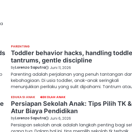
ka
PARENTING
ds
Toddler behavior hacks, handling toddl
tantrums, gentle discipline
by
Lorenzo Saputra
Juni 11, 2026
ap
Parenting adalah perjalanan yang penuh tantangan da
kebahagiaan. Di usia toddler, anak-anak seringkali
menunjukkan perilaku yang sulit dipahami. Tantrum ata
EDUKASI ANAK
SEKOLAH ANAK
ve
Persiapan Sekolah Anak: Tips Pilih TK &
Atur Biaya Pendidikan
by
Lorenzo Saputra
Juni 6, 2026
Persiapan sekolah anak adalah langkah penting bagi se
orang tua. Dalam hal ini, tips memilih sekolah tk terbaik