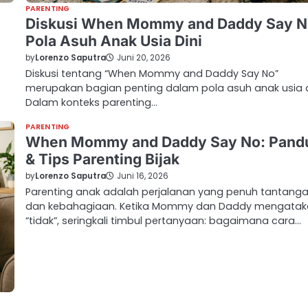
PARENTING
Diskusi When Mommy and Daddy Say N
Pola Asuh Anak Usia Dini
by
Lorenzo Saputra
Juni 20, 2026
Diskusi tentang “When Mommy and Daddy Say No”
merupakan bagian penting dalam pola asuh anak usia d
Dalam konteks parenting…
PARENTING
When Mommy and Daddy Say No: Pand
& Tips Parenting Bijak
by
Lorenzo Saputra
Juni 16, 2026
Parenting anak adalah perjalanan yang penuh tantang
dan kebahagiaan. Ketika Mommy dan Daddy mengatak
“tidak”, seringkali timbul pertanyaan: bagaimana cara…