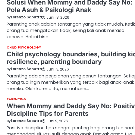
Solusi When Mommy and Daddy Say No:
Pola Asuh & Psikologi Anak
by
Lorenzo Saputra
Juni 18, 2026
Parenting anak adalah tantangan yang tidak mudah. Keti
orang tua mengatakan tidak, sering kali anak merasa
kecewa. Hal ini bisa…
CHILD PSYCHOLOGY
Child psychology boundaries, building ki
resilience, parenting boundary
by
Lorenzo Saputra
Juni 13, 2026
Parenting adalah perjalanan yang penuh tantangan. Seti
orang tua ingin memberikan yang terbaik bagi anak-anak
mereka. Oleh karena itu, memahami…
PARENTING
When Mommy and Daddy Say No: Positi
Discipline Tips for Parents
by
Lorenzo Saputra
Juni 9, 2026
Positive discipline tips sangat penting bagi orang tua saat
menghadapi situasi sulit dengan anak. Banyak orang tua