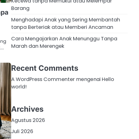
Kecewa tanpa Memukul atau Melempar
Barang
npa
Menghadapi Anak yang Sering Membantah
tanpa Berteriak atau Memberi Ancaman
Cara Mengajarkan Anak Menunggu Tanpa
ang
Marah dan Merengek
.…
Recent Comments
A WordPress Commenter
mengenai
Hello
world!
Archives
Agustus 2026
Juli 2026