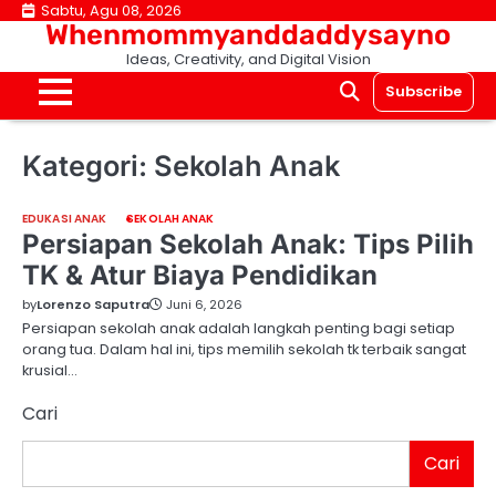
Skip
Sabtu, Agu 08, 2026
Whenmommyanddaddysayno
to
Ideas, Creativity, and Digital Vision
content
Subscribe
Kategori:
Sekolah Anak
EDUKASI ANAK
SEKOLAH ANAK
Persiapan Sekolah Anak: Tips Pilih
TK & Atur Biaya Pendidikan
by
Lorenzo Saputra
Juni 6, 2026
Persiapan sekolah anak adalah langkah penting bagi setiap
orang tua. Dalam hal ini, tips memilih sekolah tk terbaik sangat
krusial…
Cari
Cari