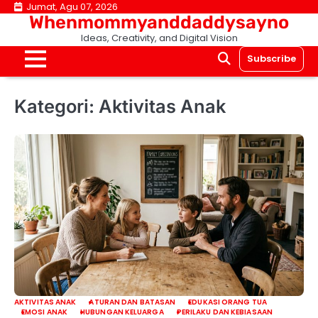
Skip
Jumat, Agu 07, 2026
Whenmommyanddaddysayno
to
Ideas, Creativity, and Digital Vision
content
Subscribe
Kategori:
Aktivitas Anak
AKTIVITAS ANAK
ATURAN DAN BATASAN
EDUKASI ORANG TUA
EMOSI ANAK
HUBUNGAN KELUARGA
PERILAKU DAN KEBIASAAN