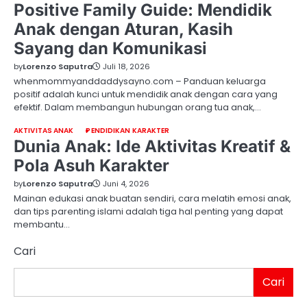
Positive Family Guide: Mendidik
Anak dengan Aturan, Kasih
Sayang dan Komunikasi
by
Lorenzo Saputra
Juli 18, 2026
whenmommyanddaddysayno.com – Panduan keluarga
positif adalah kunci untuk mendidik anak dengan cara yang
efektif. Dalam membangun hubungan orang tua anak,…
AKTIVITAS ANAK
PENDIDIKAN KARAKTER
Dunia Anak: Ide Aktivitas Kreatif &
Pola Asuh Karakter
by
Lorenzo Saputra
Juni 4, 2026
Mainan edukasi anak buatan sendiri, cara melatih emosi anak,
dan tips parenting islami adalah tiga hal penting yang dapat
membantu…
Cari
Cari