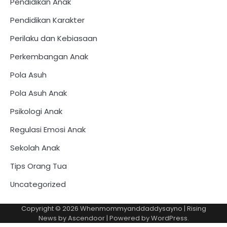
Pendidikan Anak
Pendidikan Karakter
Perilaku dan Kebiasaan
Perkembangan Anak
Pola Asuh
Pola Asuh Anak
Psikologi Anak
Regulasi Emosi Anak
Sekolah Anak
Tips Orang Tua
Uncategorized
Copyright © 2026
Whenmommyanddaddysayno
| Rising
News by
Ascendoor
| Powered by
WordPress
.