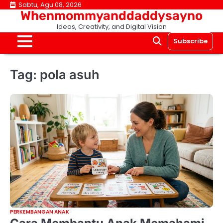
Skip
Sabtu, Agu 08, 2026
Whenmommyanddaddysayno
to
Ideas, Creativity, and Digital Vision
content
Subscribe
Tag:
pola asuh
PERKEMBANGAN ANAK