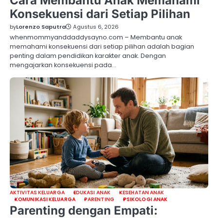
Cara Membantu Anak Memahami
Konsekuensi dari Setiap Pilihan
by
Lorenzo Saputra
Agustus 6, 2026
whenmommyanddaddysayno.com – Membantu anak
memahami konsekuensi dari setiap pilihan adalah bagian
penting dalam pendidikan karakter anak. Dengan
mengajarkan konsekuensi pada…
AKTIVITAS KELUARGA
EDUKASI ANAK
KESEHATAN ANAK
KOMUNIKASI KELUARGA
PARENTING
PSIKOLOGI ANAK
Parenting dengan Empati: