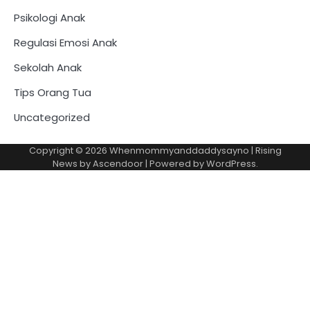
Psikologi Anak
Regulasi Emosi Anak
Sekolah Anak
Tips Orang Tua
Uncategorized
Copyright © 2026
Whenmommyanddaddysayno
| Rising
News by
Ascendoor
| Powered by
WordPress
.