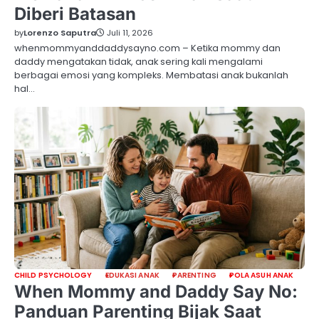
Diberi Batasan
by
Lorenzo Saputra
Juli 11, 2026
whenmommyanddaddysayno.com – Ketika mommy dan
daddy mengatakan tidak, anak sering kali mengalami
berbagai emosi yang kompleks. Membatasi anak bukanlah
hal…
CHILD PSYCHOLOGY
EDUKASI ANAK
PARENTING
POLA ASUH ANAK
When Mommy and Daddy Say No:
Panduan Parenting Bijak Saat