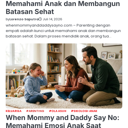
Memahami Anak dan Membangun
Batasan Sehat
by
Lorenzo Saputra
Juli 14, 2026
whenmommyanddaddysayno.com – Parenting dengan
empati adalah kunci untuk memahami anak dan membangun
batasan sehat. Dalam proses mendidik anak, orang tua…
KELUARGA
PARENTING
POLA ASUH
PSIKOLOGI ANAK
When Mommy and Daddy Say No:
Memahami Emosi Anak Saat